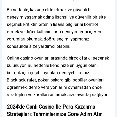
Bu nedenle, kazanç elde etmek ve güvenli bir
deneyim yaşamak adına lisanslı ve güvenilir bir site
seçmek kritiktir. Sitenin lisans bilgilerini kontrol
etmek ve diğer kullanıcıların deneyimlerini içeren
yorumları okumak, doğru seçimi yapmanız
konusunda size yardımcı olabilir.
Online casino oyunları arasında birçok farklı seçenek
bulunuyor. Bu nedenle kendinize en uygun olanı
bulmak için çeşitli oyunları deneyebilirsiniz.
Blackjack, rulet, poker, bakara gibi popüler oyunları
öğrenmek, demo versiyonlarını oynamadan önce
stratejileri ve kuralları anlamak size avantaj sağlıyor.
2024’de Canlı Casino İle Para Kazanma
Stratejileri: Tahminlerinize Göre Adım Atın