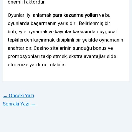
önemli faktördür.
Oyunları iyi anlamak
para kazanma yolları
ve bu
oyunlarda başarmanın yarısıdır
.
Belirlenmiş bir
bütçeyle oynamak ve kayıplar karşısında duygusal
tepkilerden kaçınmak, disiplinli bir şekilde oynamanın
anahtarıdır. Casino sitelerinin sunduğu bonus ve
promosyonları takip etmek, ekstra avantajlar elde
etmenize yardımcı olabilir.
←
Önceki Yazı
Sonraki Yazı
→