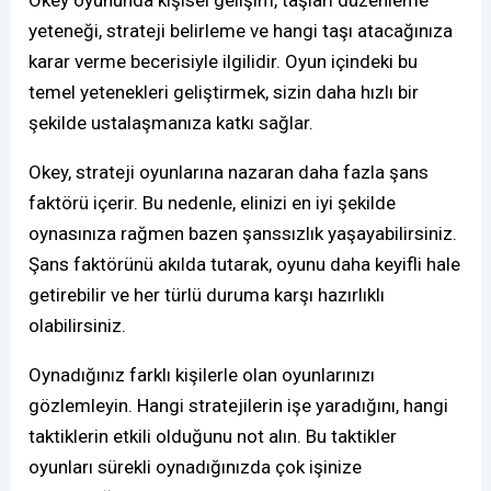
yeteneği, strateji belirleme ve hangi taşı atacağınıza
karar verme becerisiyle ilgilidir. Oyun içindeki bu
temel yetenekleri geliştirmek, sizin daha hızlı bir
şekilde ustalaşmanıza katkı sağlar.
Okey, strateji oyunlarına nazaran daha fazla şans
faktörü içerir. Bu nedenle, elinizi en iyi şekilde
oynasınıza rağmen bazen şanssızlık yaşayabilirsiniz.
Şans faktörünü akılda tutarak, oyunu daha keyifli hale
getirebilir ve her türlü duruma karşı hazırlıklı
olabilirsiniz.
Oynadığınız farklı kişilerle olan oyunlarınızı
gözlemleyin. Hangi stratejilerin işe yaradığını, hangi
taktiklerin etkili olduğunu not alın. Bu taktikler
oyunları sürekli oynadığınızda çok işinize