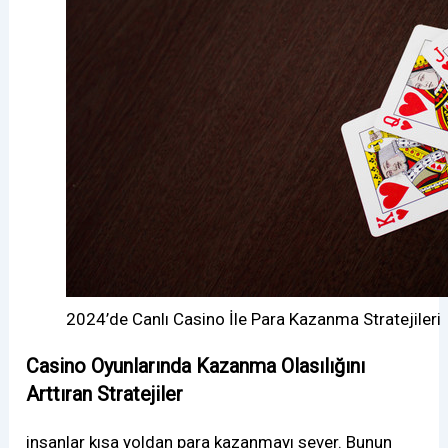
2024’de Canlı Casino İle Para Kazanma Stratejileri
Casino Oyunlarında Kazanma Olasılığını
Arttıran Stratejiler
insanlar kısa yoldan para kazanmayı sever. Bunun